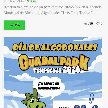
A 16 Junio 2026
en
Noticias
Reserva tu plaza desde ya para el curso 2026/2027 en la Escuela
Municipal de Música de Algodonales "Luis Ortiz Toribio"
...
396
0
Leer Más