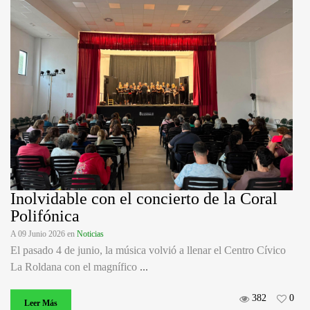
Inolvidable con el concierto de la Coral
Polifónica
A 09 Junio 2026
en
Noticias
El pasado 4 de junio, la música volvió a llenar el Centro Cívico
La Roldana con el magnífico
...
382
0
Leer Más