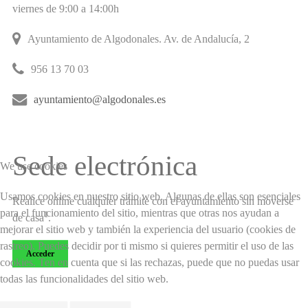
viernes de 9:00 a 14:00h
­
Ayuntamiento de Algodonales. Av. de Andalucía, 2
­
956 13 70 03
­
ayuntamiento@algodonales.es
Sede electrónica
We use cookies
Usamos cookies en nuestro sitio web. Algunas de ellas son esenciales
Realice online cualquier trámite con el ayuntamiento sin moverse
para el funcionamiento del sitio, mientras que otras nos ayudan a
1
de casa
.
mejorar el sitio web y también la experiencia del usuario (cookies de
rastreo). Puedes decidir por ti mismo si quieres permitir el uso de las
Acceder
cookies. Ten en cuenta que si las rechazas, puede que no puedas usar
todas las funcionalidades del sitio web.