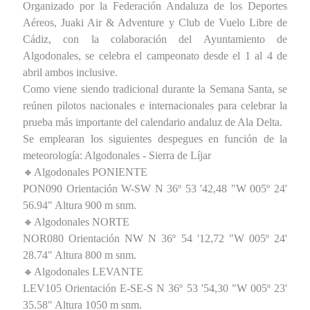
Organizado por la Federación Andaluza de los Deportes
Aéreos, Juaki Air & Adventure y Club de Vuelo Libre de
Cádiz, con la colaboración del Ayuntamiento de
Algodonales, se celebra el campeonato desde el 1 al 4 de
abril ambos inclusive.
Como viene siendo tradicional durante la Semana Santa, se
reúnen pilotos nacionales e internacionales para celebrar la
prueba más importante del calendario andaluz de Ala Delta.
Se emplearan los siguientes despegues en función de la
meteorología: Algodonales - Sierra de Líjar
🔸Algodonales PONIENTE
PON090 Orientación W-SW N 36º 53 '42,48 "W 005º 24'
56.94" Altura 900 m snm.
🔸Algodonales NORTE
NOR080 Orientación NW N 36º 54 '12,72 "W 005º 24'
28.74" Altura 800 m snm.
🔸Algodonales LEVANTE
LEV105 Orientación E-SE-S N 36º 53 '54,30 "W 005º 23'
35.58" Altura 1050 m snm.