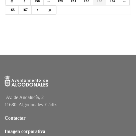
158
...
160
161
162
163
164
...
166
167
Av. de Andalucía, 2
11680. Algodonales. Cádiz
Contactar
Imagen corporativa