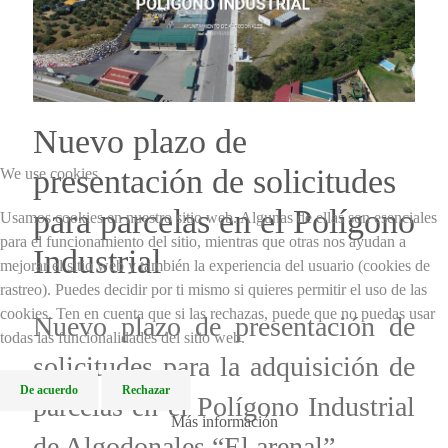
Nuevo plazo de
presentación de solicitudes
We use cookies
para parcelas en el Polígono
Usamos cookies en nuestro sitio web. Algunas de ellas son esenciales
para el funcionamiento del sitio, mientras que otras nos ayudan a
Industrial
mejorar el sitio web y también la experiencia del usuario (cookies de
rastreo). Puedes decidir por ti mismo si quieres permitir el uso de las
cookies. Ten en cuenta que si las rechazas, puede que no puedas usar
Nuevo plazo de presentación de
todas las funcionalidades del sitio web.
solicitudes para la adquisición de
De acuerdo
Rechazar
parcelas en el Polígono Industrial
Más información
de Algodonales “El arenal”.