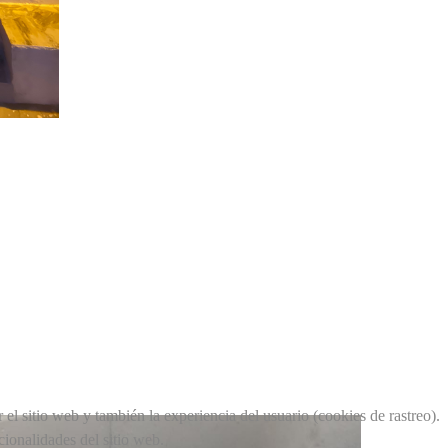
el sitio web y también la experiencia del usuario (cookies de rastreo).
cionalidades del sitio web.