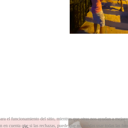
ra el funcionamiento del sitio, mientras que otras nos ayudan a mejorar 
en en cuenta que si las rechazas, puede que no puedas usar todas las fun