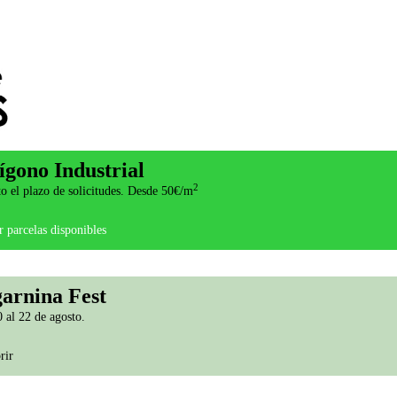
ígono Industrial
2
o el plazo de solicitudes. Desde 50€/m
 parcelas disponibles
arnina Fest
 al 22 de agosto.
rir