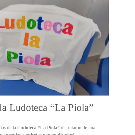
 la Ludoteca “La Piola”
ñas de la
Ludoteca “La Piola”
disfrutaron de una
sus propias camisetas personalizadas!