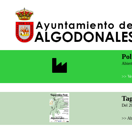
Pol
Abiert
>> Ver
Tag
Del 20
>> Ab