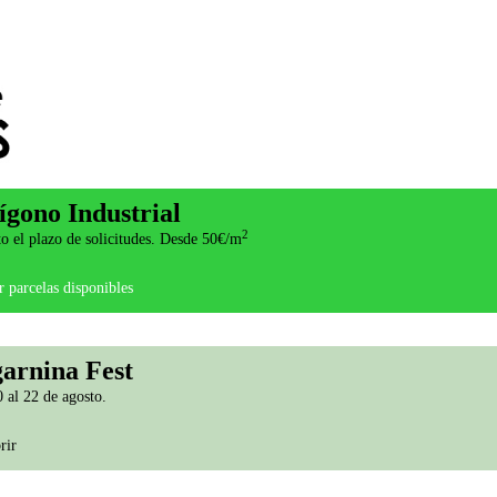
ígono Industrial
2
o el plazo de solicitudes. Desde 50€/m
 parcelas disponibles
arnina Fest
 al 22 de agosto.
rir