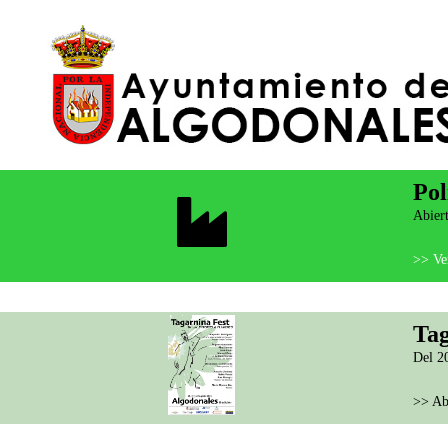
Pol
Abiert
>> Ver
Tag
Del 20
>> Ab