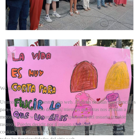
We use cookies
Usamos cookies en nuestro sitio web. Algunas de ellas son esenciales
para el funcionamiento del sitio, mientras que otras nos ayudan a
mejorar el sitio web y también la experiencia del usuario (cookies de
rastreo). Puedes decidir por ti mismo si quieres permitir el uso de las
cookies. Ten en cuenta que si las rechazas, puede que no puedas usar