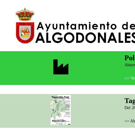
Pol
Abiert
>> Ver
Tag
Del 20
>> Ab