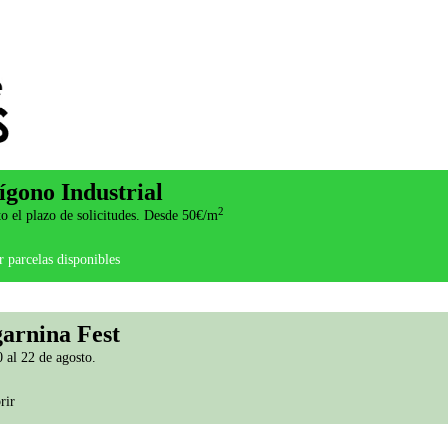
ígono Industrial
2
o el plazo de solicitudes. Desde 50€/m
 parcelas disponibles
arnina Fest
 al 22 de agosto.
rir