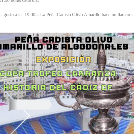
21:00 horas cada día.
de agosto a las 19:00h. La Peña Cadista Olivo Amarillo hace un llamami
ra el funcionamiento del sitio, mientras que otras nos ayudan a mejorar 
en en cuenta que si las rechazas, puede que no puedas usar todas las fun
Más información