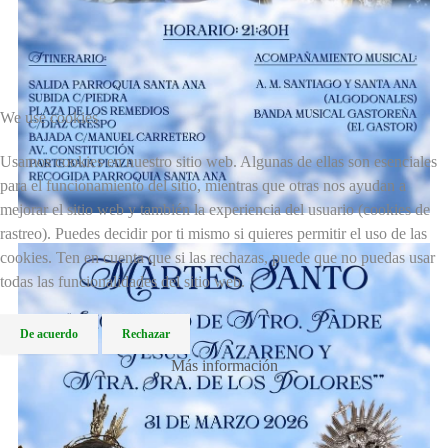
We use cookies
Usamos cookies en nuestro sitio web. Algunas de ellas son esenciales
para el funcionamiento del sitio, mientras que otras nos ayudan a
mejorar el sitio web y también la experiencia del usuario (cookies de
rastreo). Puedes decidir por ti mismo si quieres permitir el uso de las
cookies. Ten en cuenta que si las rechazas, puede que no puedas usar
todas las funcionalidades del sitio web.
De acuerdo
Rechazar
Más información