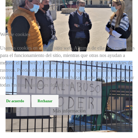
We use cookies
Usamos cookies en nuestro sitio web. Algunas de ellas son esenciales
para el funcionamiento del sitio, mientras que otras nos ayudan a
mejorar el sitio web y también la experiencia del usuario (cookies de
rastreo). Puedes decidir por ti mismo si quieres permitir el uso de las
cookies. Ten en cuenta que si las rechazas, puede que no puedas usar
todas las funcionalidades del sitio web.
De acuerdo
Rechazar
Más información