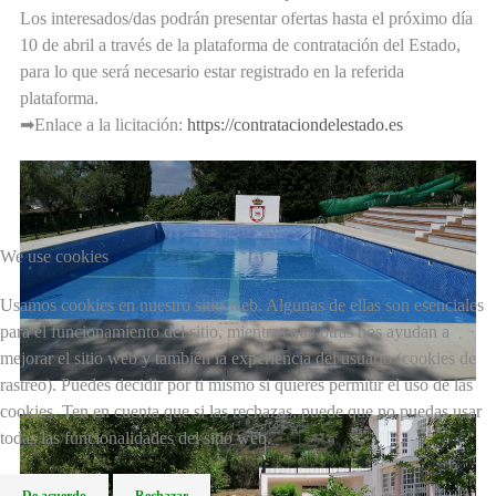
Los interesados/das podrán presentar ofertas hasta el próximo día
10 de abril a través de la plataforma de contratación del Estado,
para lo que será necesario estar registrado en la referida
plataforma.
➡Enlace a la licitación:
https://contrataciondelestado.es
We use cookies
Usamos cookies en nuestro sitio web. Algunas de ellas son esenciales
para el funcionamiento del sitio, mientras que otras nos ayudan a
mejorar el sitio web y también la experiencia del usuario (cookies de
rastreo). Puedes decidir por ti mismo si quieres permitir el uso de las
cookies. Ten en cuenta que si las rechazas, puede que no puedas usar
todas las funcionalidades del sitio web.