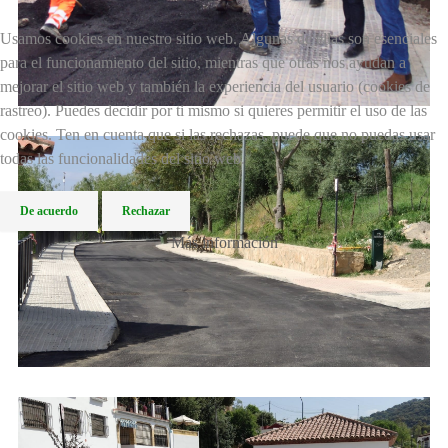
Usamos cookies en nuestro sitio web. Algunas de ellas son esenciales
para el funcionamiento del sitio, mientras que otras nos ayudan a
mejorar el sitio web y también la experiencia del usuario (cookies de
rastreo). Puedes decidir por ti mismo si quieres permitir el uso de las
cookies. Ten en cuenta que si las rechazas, puede que no puedas usar
todas las funcionalidades del sitio web.
De acuerdo
Rechazar
Más información