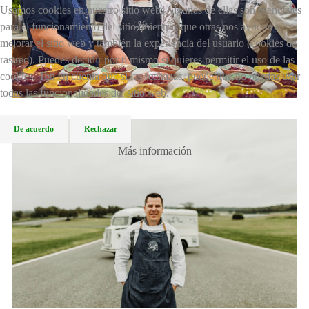
Usamos cookies en nuestro sitio web. Algunas de ellas son esenciales
para el funcionamiento del sitio, mientras que otras nos ayudan a
mejorar el sitio web y también la experiencia del usuario (cookies de
rastreo). Puedes decidir por ti mismo si quieres permitir el uso de las
cookies. Ten en cuenta que si las rechazas, puede que no puedas usar
todas las funcionalidades del sitio web.
De acuerdo
Rechazar
Más información