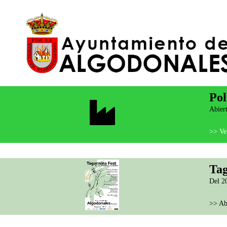
Pol
Abiert
>> Ver
Tag
Del 20
>> Ab