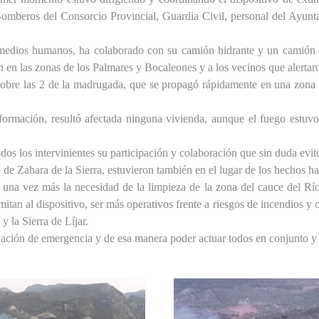
Bomberos del Consorcio Provincial, Guardia Civil, personal del Ayunt
medios humanos, ha colaborado con su camión hidrante y un camión 
n en las zonas de los Palmares y Bocaleones y a los vecinos que alertar
, sobre las 2 de la madrugada, que se propagó rápidamente en una zona 
ormación, resultó afectada ninguna vivienda, aunque el fuego estuvo 
s los intervinientes su participación y colaboración que sin duda ev
 Zahara de la Sierra, estuvieron también en el lugar de los hechos ha
 una vez más la necesidad de la limpieza de la zona del cauce del
al dispositivo, ser más operativos frente a riesgos de incendios y ot
 la Sierra de Líjar.
ituación de emergencia y de esa manera poder actuar todos en conjunto y