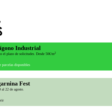
ígono Industrial
2
o el plazo de solicitudes. Desde 50€/m
 parcelas disponibles
arnina Fest
 al 22 de agosto.
rir