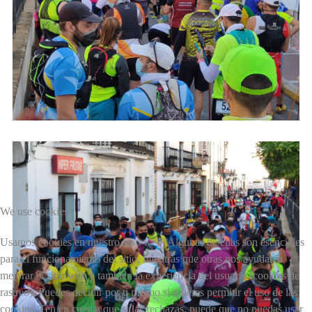
We use cookies
Usamos cookies en nuestro sitio web. Algunas de ellas son esenciales
para el funcionamiento del sitio, mientras que otras nos ayudan a
mejorar el sitio web y también la experiencia del usuario (cookies de
rastreo). Puedes decidir por ti mismo si quieres permitir el uso de las
cookies. Ten en cuenta que si las rechazas, puede que no puedas usar