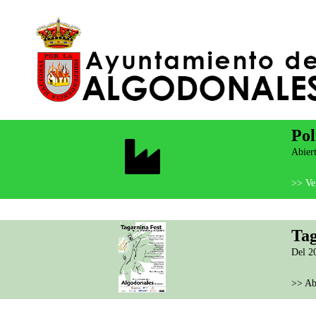
Pol
Abiert
>> Ver
Tag
Del 20
>> Ab