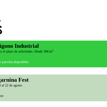
ígono Industrial
2
o el plazo de solicitudes. Desde 50€/m
 parcelas disponibles
arnina Fest
 al 22 de agosto.
rir