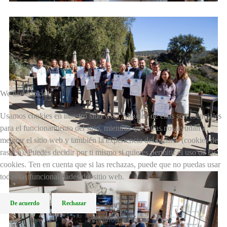
We use cookies
Usamos cookies en nuestro sitio web. Algunas de ellas son esenciales
para el funcionamiento del sitio, mientras que otras nos ayudan a
mejorar el sitio web y también la experiencia del usuario (cookies de
rastreo). Puedes decidir por ti mismo si quieres permitir el uso de las
cookies. Ten en cuenta que si las rechazas, puede que no puedas usar
todas las funcionalidades del sitio web.
De acuerdo
Rechazar
Más información