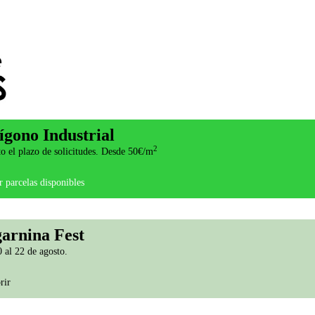
ígono Industrial
2
o el plazo de solicitudes. Desde 50€/m
 parcelas disponibles
arnina Fest
 al 22 de agosto.
rir