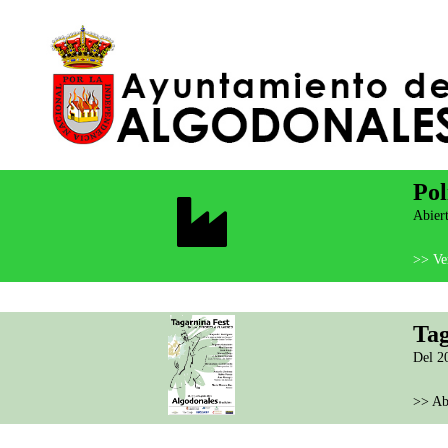
Pol
Abiert
>> Ver
Tag
Del 20
>> Ab