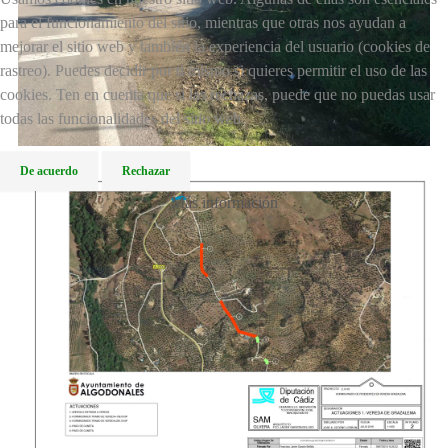
para el funcionamiento del sitio, mientras que otras nos ayudan a
mejorar el sitio web y también la experiencia del usuario (cookies de
rastreo). Puedes decidir por ti mismo si quieres permitir el uso de las
cookies. Ten en cuenta que si las rechazas, puede que no puedas usar
todas las funcionalidades del sitio web.
De acuerdo
Rechazar
Más información