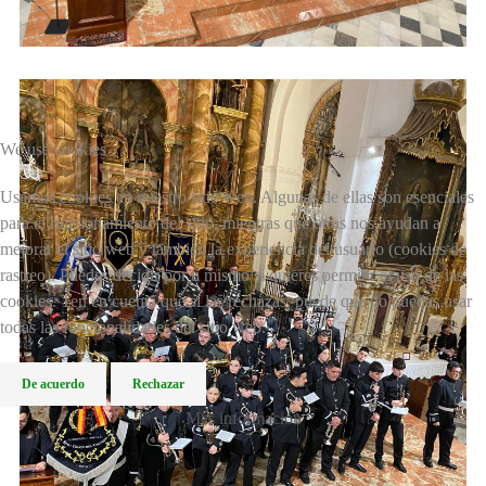
We use cookies
Usamos cookies en nuestro sitio web. Algunas de ellas son esenciales
para el funcionamiento del sitio, mientras que otras nos ayudan a
mejorar el sitio web y también la experiencia del usuario (cookies de
rastreo). Puedes decidir por ti mismo si quieres permitir el uso de las
cookies. Ten en cuenta que si las rechazas, puede que no puedas usar
todas las funcionalidades del sitio web.
De acuerdo
Rechazar
Más información