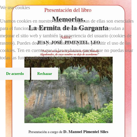
We use cookies
Usamos cookies en nuestro sitio web. Algunas de ellas son esenciales
para el funcionamiento del sitio, mientras que otras nos ayudan a
mejorar el sitio web y también la experiencia del usuario (cookies de
rastreo). Puedes decidir por ti mismo si quieres permitir el uso de las
cookies. Ten en cuenta que si las rechazas, puede que no puedas usar
todas las funcionalidades del sitio web.
De acuerdo
Rechazar
Más información