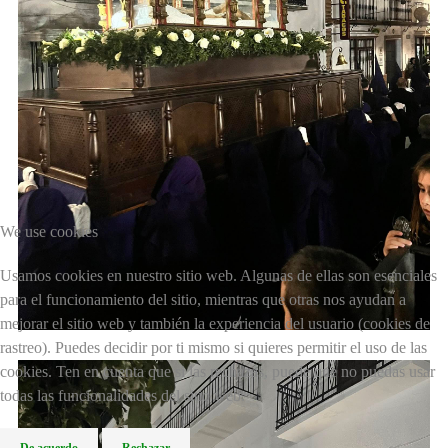
We use cookies
Usamos cookies en nuestro sitio web. Algunas de ellas son esenciales
para el funcionamiento del sitio, mientras que otras nos ayudan a
mejorar el sitio web y también la experiencia del usuario (cookies de
rastreo). Puedes decidir por ti mismo si quieres permitir el uso de las
cookies. Ten en cuenta que si las rechazas, puede que no puedas usar
todas las funcionalidades del sitio web.
De acuerdo
Rechazar