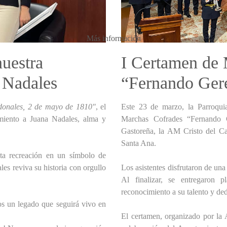
Más información
uestra
I Certamen de
a Nadales
“Fernando Ger
donales, 2 de mayo de 1810"
, el
Este 23 de marzo, la Parroqu
miento a Juana Nadales, alma y
Marchas Cofrades “Fernando 
Gastoreña, la AM Cristo del Ca
Santa Ana.
sta recreación en un símbolo de
es reviva su historia con orgullo
Los asistentes disfrutaron de una
Al finalizar, se entregaron 
reconocimiento a su talento y de
os un legado que seguirá vivo en
El certamen, organizado por la