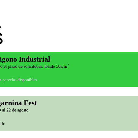
ígono Industrial
2
o el plazo de solicitudes. Desde 50€/m
 parcelas disponibles
arnina Fest
 al 22 de agosto.
rir