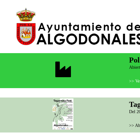
Pol
Abiert
>> Ver
Tag
Del 20
>> Ab