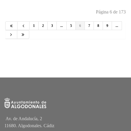
Página 6 de 173
1
2
3
...
5
6
7
8
9
...
Av. de Andalucía, 2
11680. Algodonales. Cádiz