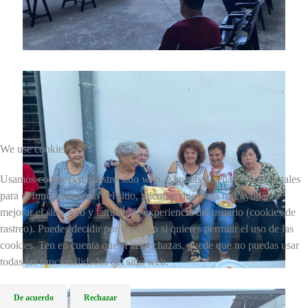
We use cookies
Usamos cookies en nuestro sitio web. Algunas de ellas son esenciales
para el funcionamiento del sitio, mientras que otras nos ayudan a
mejorar el sitio web y también la experiencia del usuario (cookies de
rastreo). Puedes decidir por ti mismo si quieres permitir el uso de las
cookies. Ten en cuenta que si las rechazas, puede que no puedas usar
todas las funcionalidades del sitio web.
De acuerdo
Rechazar