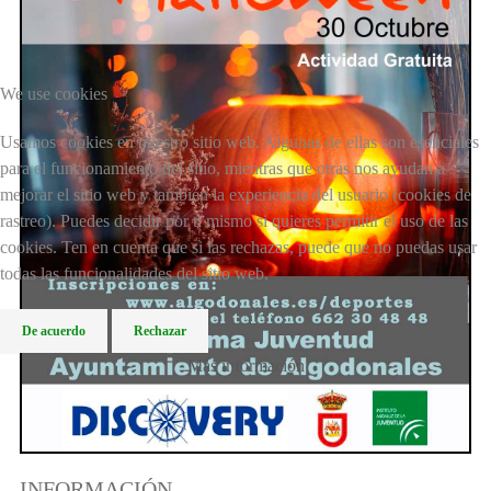
We use cookies
Usamos cookies en nuestro sitio web. Algunas de ellas son esenciales
para el funcionamiento del sitio, mientras que otras nos ayudan a
mejorar el sitio web y también la experiencia del usuario (cookies de
rastreo). Puedes decidir por ti mismo si quieres permitir el uso de las
cookies. Ten en cuenta que si las rechazas, puede que no puedas usar
todas las funcionalidades del sitio web.
De acuerdo
Rechazar
Más información
INFORMACIÓN