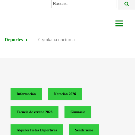
Buscar...
AYUNTAMIENTO
Deportes
Gymkana nocturna
ACTUALIDAD
ÁREAS
ALGODONALES
SEDE ELECTRÓNICA
Información
Natación 2026
Escuela de verano 2026
Gimnasio
Alquiler Pistas Deportivas
Senderismo