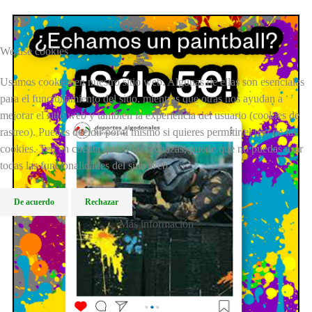
We use cookies
Usamos cookies en nuestro sitio web. Algunas de ellas son esenciales
para el funcionamiento del sitio, mientras que otras nos ayudan a
mejorar el sitio web y también la experiencia del usuario (cookies de
rastreo). Puedes decidir por ti mismo si quieres permitir el uso de las
cookies. Ten en cuenta que si las rechazas, puede que no puedas usar
todas las funcionalidades del sitio web.
De acuerdo
Rechazar
Más información