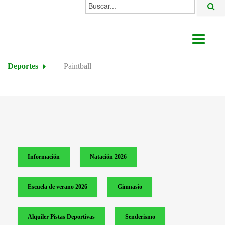
Buscar...
AYUNTAMIENTO
Deportes
Paintball
ACTUALIDAD
ÁREAS
ALGODONALES
SEDE ELECTRÓNICA
Información
Natación 2026
Escuela de verano 2026
Gimnasio
Alquiler Pistas Deportivas
Senderismo