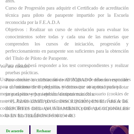
años.
Curso de Progresión para adquirir el Certificado de acreditación
técnica para piloto de parapente impartido por la Escuela
reconocida por la F.E.A.D.A
Objetivos : Realizar un curso de nivelación para evaluar los
conocimientos sobre todas y cada una de las materias que
comprenden los cursos de iniciación, progresión y
perfeccionamiento en parapente son suficientes para la obtención
del Título de Piloto de Parapente.
Para ello deberá responder a los test correspondientes y realizar
We use cookies
pruebas prácticas.
Usamos cookies en nuestro sitio web. Algunas de ellas son esenciales
Para obtener la calificación de APROBADO deberán responder
para el funcionamiento del sitio, mientras que otras nos ayudan a
a un mínimo de 8 preguntas y demostrar su aptitud para pilotar
mejorar el sitio web y también la experiencia del usuario (cookies de
un parapente y para ejecutar distintas maniobra.
rastreo). Puedes decidir por ti mismo si quieres permitir el uso de las
✅PLAZAS LIMITADAS. INSCRIPCIÓN EN EL ÁREA DE
cookies. Ten en cuenta que si las rechazas, puede que no puedas usar
DEPORTES DEL AYUNTAMIENTO DE ALGODONALES
todas las funcionalidades del sitio web.
O EN EL TELÉFONO 606 154 483
De acuerdo
Rechazar