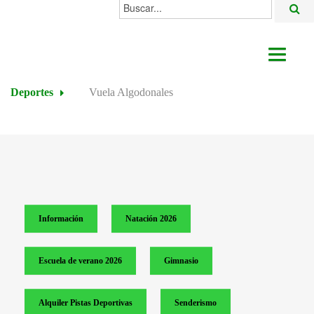
Buscar...
AYUNTAMIENTO
Deportes
Vuela Algodonales
ACTUALIDAD
ÁREAS
ALGODONALES
SEDE ELECTRÓNICA
Información
Natación 2026
Escuela de verano 2026
Gimnasio
Alquiler Pistas Deportivas
Senderismo