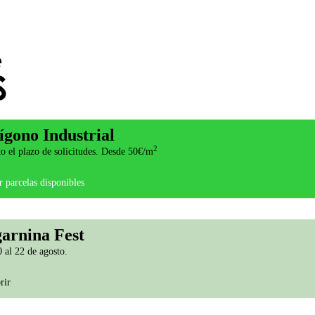
ígono Industrial
2
o el plazo de solicitudes. Desde 50€/m
 parcelas disponibles
arnina Fest
 al 22 de agosto.
rir