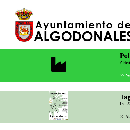
Pol
Abiert
>> Ver
Tag
Del 20
>> Ab