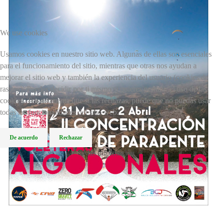
We use cookies
Usamos cookies en nuestro sitio web. Algunas de ellas son esenciales
para el funcionamiento del sitio, mientras que otras nos ayudan a
mejorar el sitio web y también la experiencia del usuario (cookies de
rastreo). Puedes decidir por ti mismo si quieres permitir el uso de las
cookies. Ten en cuenta que si las rechazas, puede que no puedas usar
todas las funcionalidades del sitio web.
De acuerdo
Rechazar
Más información