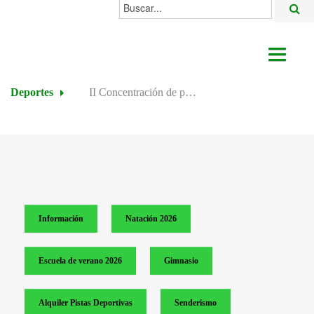
Buscar...
AYUNTAMIENTO
Deportes
II Concentración de parapente - Voleteras Algodonales
ACTUALIDAD
ÁREAS
ALGODONALES
SEDE ELECTRÓNICA
Información
Natación 2026
Escuela de verano 2026
Gimnasio
Alquiler Pistas Deportivas
Senderismo