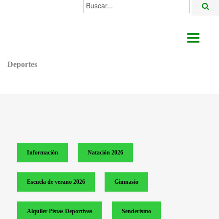
Buscar...
AYUNTAMIENTO
Deportes
ACTUALIDAD
ÁREAS
ALGODONALES
SEDE ELECTRÓNICA
Información
Natación 2026
Escuela de verano 2026
Gimnasio
Alquiler Pistas Deportivas
Senderismo