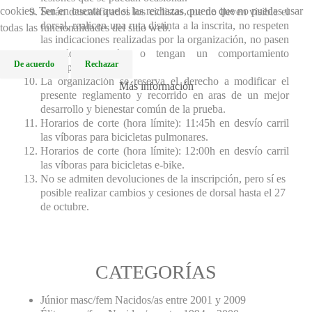
cookies. Ten en cuenta que si las rechazas, puede que no puedas usar
Serán descalificados los ciclistas que no lleven visible el
dorsal, realicen una ruta distinta a la inscrita, no respeten
todas las funcionalidades del sitio web.
las indicaciones realizadas por la organización, no pasen
por los controles o tengan un comportamiento
De acuerdo
Rechazar
antideportivo.
La organización se reserva el derecho a modificar el
Más información
presente reglamento y recorrido en aras de un mejor
desarrollo y bienestar común de la prueba.
Horarios de corte (hora límite): 11:45h en desvío carril
las víboras para bicicletas pulmonares.
Horarios de corte (hora límite): 12:00h en desvío carril
las víboras para bicicletas e-bike.
No se admiten devoluciones de la inscripción, pero sí es
posible realizar cambios y cesiones de dorsal hasta el 27
de octubre.
CATEGORÍAS
Júnior masc/fem Nacidos/as entre 2001 y 2009