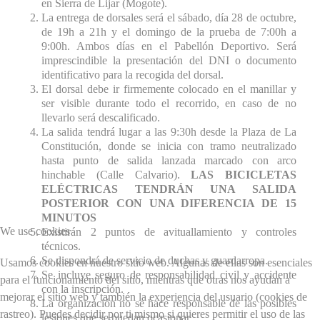
en Sierra de Lijar (Mogote).
La entrega de dorsales será el sábado, día 28 de octubre,
de 19h a 21h y el domingo de la prueba de 7:00h a
9:00h. Ambos días en el Pabellón Deportivo. Será
imprescindible la presentación del DNI o documento
identificativo para la recogida del dorsal.
El dorsal debe ir firmemente colocado en el manillar y
ser visible durante todo el recorrido, en caso de no
llevarlo será descalificado.
La salida tendrá lugar a las 9:30h desde la Plaza de La
Constitución, donde se inicia con tramo neutralizado
hasta punto de salida lanzada marcado con arco
hinchable (Calle Calvario).
LAS BICICLETAS
ELÉCTRICAS TENDRÁN UNA SALIDA
POSTERIOR CON UNA DIFERENCIA DE 15
MINUTOS
We use cookies
Existirán 2 puntos de avituallamiento y controles
técnicos.
Se dispondrá de servicio de duchas y guardarropa.
Usamos cookies en nuestro sitio web. Algunas de ellas son esenciales
Se incluye seguro de responsabilidad civil y accidente
para el funcionamiento del sitio, mientras que otras nos ayudan a
con la inscripción.
mejorar el sitio web y también la experiencia del usuario (cookies de
La organización no se hace responsable de las posibles
rastreo). Puedes decidir por ti mismo si quieres permitir el uso de las
lesiones que se puedan ocasionar.